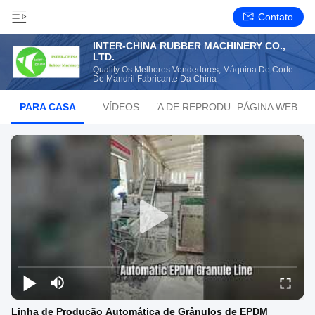
Contato
INTER-CHINA RUBBER MACHINERY CO.,
LTD.
Quality Os Melhores Vendedores, Máquina De Corte
De Mandril Fabricante Da China
PARA CASA
VÍDEOS
LISTA DE REPRODUÇÃO
PÁGINA WEB
Linha de Produção Automática de Grânulos de EPDM