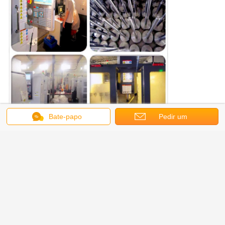
Bate-papo
Pedir um
orçamento
Mude a língua
Portuguese